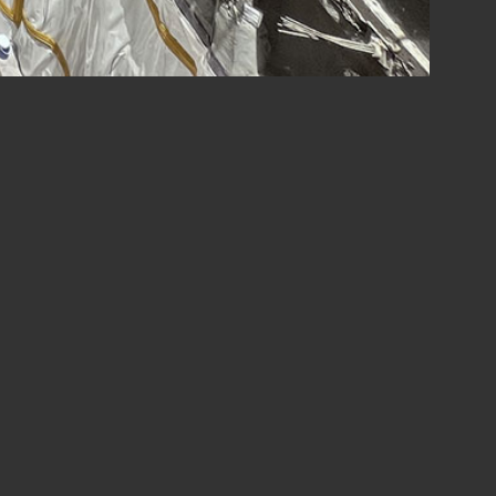
ارتباط با ما
نشانی : تهران، خیابان مطهری، خیابان کوه نور ، بن بست ششم
کدپستی : 1587677343
تلفن : 8796-021
فکس : 88529345-021
پست الکترونیک : info[at]azarestan.com