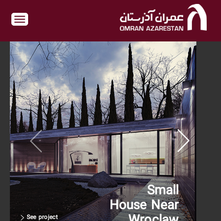
Small
House Near
Wroclaw
See project