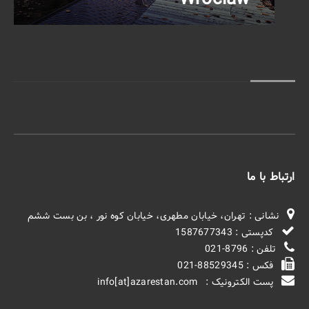
ارتباط با ما
نشانی : تهران، خیابان مطهری، خیابان کوه نور ، بن بست ششم
کدپستی : 1587677343
تلفن : 8796-021
فکس : 88529345-021
پست الکترونیک : info[at]azarestan.com