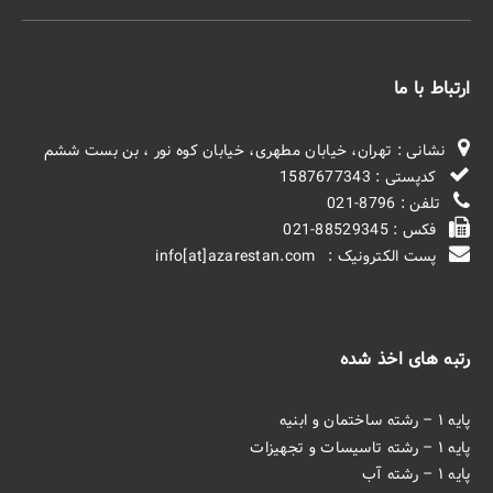
ارتباط با ما
نشانی : تهران، خیابان مطهری، خیابان کوه نور ، بن بست ششم
کدپستی : 1587677343
تلفن : 8796-021
فکس : 88529345-021
پست الکترونیک : info[at]azarestan.com
رتبه های اخذ شده
پایه ۱ – رشته ساختمان و ابنیه
پایه ۱ – رشته تاسیسات و تجهیزات
پایه ۱ – رشته آب