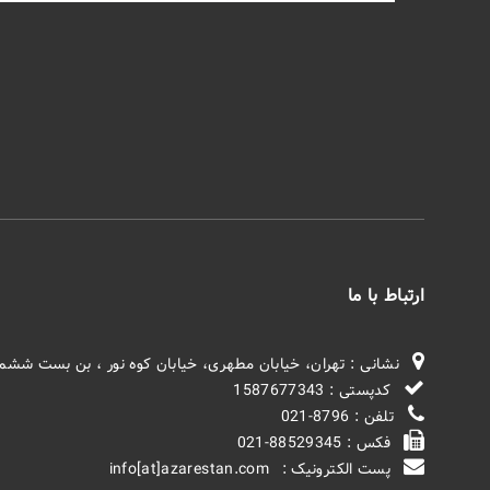
ارتباط با ما
نشانی : تهران، خیابان مطهری، خیابان کوه نور ، بن بست ششم
کدپستی : 1587677343
تلفن : 8796-021
فکس : 88529345-021
پست الکترونیک : info[at]azarestan.com